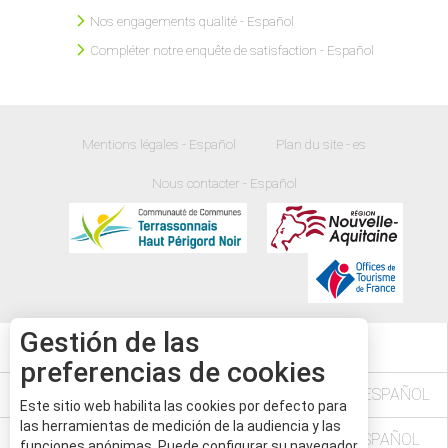
Nos engagements qualité - Español
Compléter notre enquête de satisfaction - Español
Mentions légales - Español
Plan du site - es
Nous contacter - Español
Gestión de las
33
°
preferencias de cookies
L'AGENDA DES FÊTES ET MANIFESTATIONS - ESPAÑOL
Este sitio web habilita las cookies por defecto para
las herramientas de medición de la audiencia y las
VÉZÈRE PÉRIGORD NOIR EN DORDOGNE - ESPAÑOL
funciones anónimas. Puede configurar su navegador