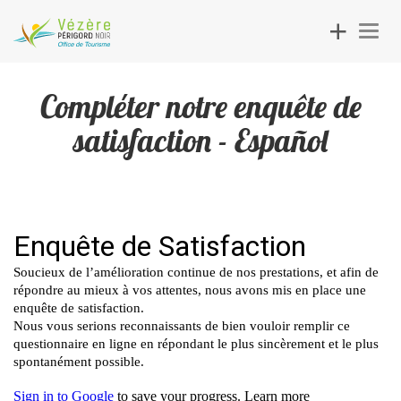
Toggle
Togg
navigation
navig
Compléter notre enquête de
satisfaction - Español