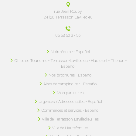
rue Jean Rouby,
24120 Terrasson-Lavilledieu
05 53 50 37 56
Notre équipe - Español
Office de Tourisme - Terrasson-Lavilledieu - Hautefort - Thenon -
Español
Nos brochures - Español
Aires de camping-car - Español
Mon panier - es
Urgences / Adresses utiles - Español
Commerces et services - Español
Ville de Terrasson-Lavilledieu - es
Ville de Hautefort - es