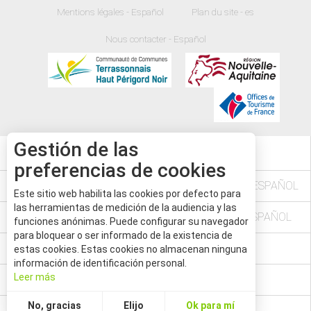
Mentions légales - Español
Plan du site - es
Nous contacter - Español
Gestión de las
34
°
preferencias de cookies
L'AGENDA DES FÊTES ET MANIFESTATIONS - ESPAÑOL
Este sitio web habilita las cookies por defecto para
las herramientas de medición de la audiencia y las
VÉZÈRE PÉRIGORD NOIR EN DORDOGNE - ESPAÑOL
funciones anónimas. Puede configurar su navegador
para bloquear o ser informado de la existencia de
LE PASS'AVENTURE - ESPAÑOL
estas cookies. Estas cookies no almacenan ninguna
información de identificación personal.
Leer más
LE MAG' - ESPAÑOL
No, gracias
Elijo
Ok para mí
BALADES À PIED - ESPAÑOL