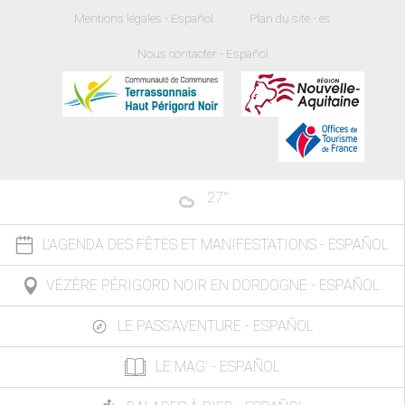
Mentions légales - Español
Plan du site - es
Nous contacter - Español
27
°
L'AGENDA DES FÊTES ET MANIFESTATIONS - ESPAÑOL
VÉZÈRE PÉRIGORD NOIR EN DORDOGNE - ESPAÑOL
LE PASS'AVENTURE - ESPAÑOL
LE MAG' - ESPAÑOL