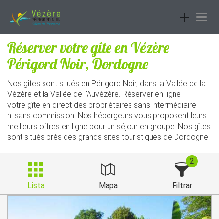
Toggle
Togg
navigatio
navig
Réserver votre gîte en Vézère
Périgord Noir, Dordogne
Nos gîtes sont situés en Périgord Noir, dans la Vallée de la
Vézère et la Vallée de l'Auvézère. Réserver en ligne
votre gîte en direct des propriétaires sans intermédiaire
ni sans commission. Nos hébergeurs vous proposent leurs
meilleurs offres en ligne pour un séjour en groupe. Nos gîtes
sont situés près des grands sites touristiques de Dordogne.
2
Lista
Mapa
Filtrar