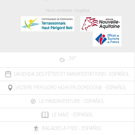
Nous contacter - Español
20
°
L'AGENDA DES FÊTES ET MANIFESTATIONS - ESPAÑOL
VÉZÈRE PÉRIGORD NOIR EN DORDOGNE - ESPAÑOL
LE PASS'AVENTURE - ESPAÑOL
LE MAG' - ESPAÑOL
BALADES À PIED - ESPAÑOL