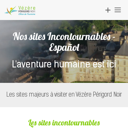
Toggle
Togg
navigation
navig
Nos sites Incontournables -
Español
L'aventure humaine est ici
Les sites majeurs à visiter en Vézère Périgord Noir
Les sites incontournables