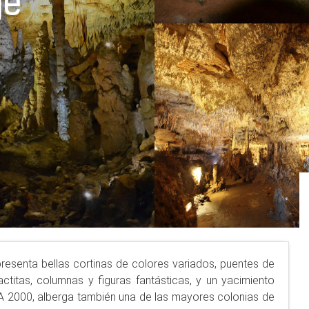
ge
 presenta bellas cortinas de colores variados, puentes de
actitas, columnas y figuras fantásticas, y un yacimiento
 2000, alberga también una de las mayores colonias de