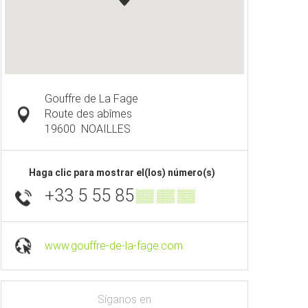
Gouffre de La Fage
Route des abîmes
19600
NOAILLES
Haga clic para mostrar el(los) número(s)
+33 5 55 85
▒▒ ▒▒ ▒▒
www.gouffre-de-la-fage.com
Síganos en