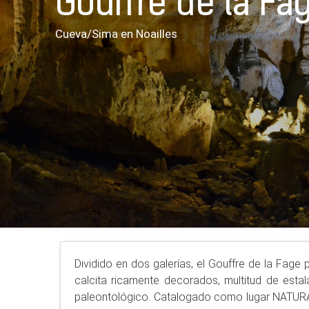
Gouffre de la Fa
Cueva/Sima
en Noailles
Dividido en dos galerías, el Gouffre de la Fage
calcita ricamente decorados, multitud de estal
paleontológico. Catalogado como lugar NATURA