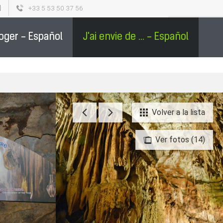
+33 5 53 50 37 56
L
SÉJOURS GROUPES EN PÉRIGORD - ESPAÑOL
0
loger - Español
J'ai envie de ... - Español
Volver a la lista
Ver fotos (14)