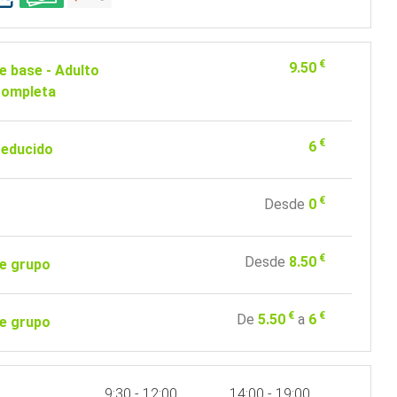
€
9.50
de base - Adulto
Completa
€
6
reducido
€
Desde
0
€
Desde
8.50
de grupo
€
€
De
5.50
a
6
de grupo
9:30 - 12:00
14:00 - 19:00