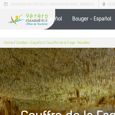
L'AGENDA DES FÊTES ET MANIFESTATIONS - ESPAÑOL
VÉZ
NOS BR
Découvrir - Español
Bouger - Español
Home
/
Grottes - Español
/
Gouffre de la Fage - Noailles