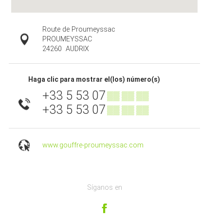
Route de Proumeyssac
PROUMEYSSAC
24260
AUDRIX
Haga clic para mostrar el(los) número(s)
+33 5 53 07
▒▒ ▒▒ ▒▒
+33 5 53 07
▒▒ ▒▒ ▒▒
www.gouffre-proumeyssac.com
Síganos en