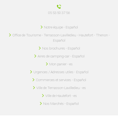
05 53 50 37 56
Notre équipe - Español
Office de Tourisme - Terrasson-Lavilledieu - Hautefort - Thenon -
Español
Nos brochures - Español
Aires de camping-car - Español
Mon panier - es
Urgences / Adresses utiles - Español
Commerces et services - Español
Ville de Terrasson-Lavilledieu - es
Ville de Hautefort - es
Nos Marchés - Español