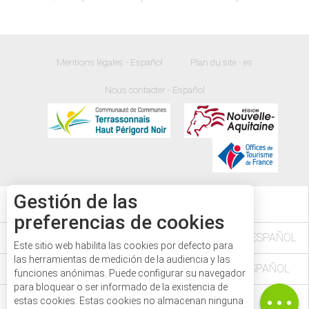
Mentions légales - Español
Plan du site - es
Nous contacter - Español
Gestión de las
28
°
preferencias de cookies
Descripción
L'AGENDA DES FÊTES ET MANIFESTATIONS - ESPAÑOL
Este sitio web habilita las cookies por defecto para
Servicios
las herramientas de medición de la audiencia y las
VÉZÈRE PÉRIGORD NOIR EN DORDOGNE - ESPAÑOL
Tarifas
funciones anónimas. Puede configurar su navegador
para bloquear o ser informado de la existencia de
Aperturas
LE PASS'AVENTURE - ESPAÑOL
estas cookies. Estas cookies no almacenan ninguna