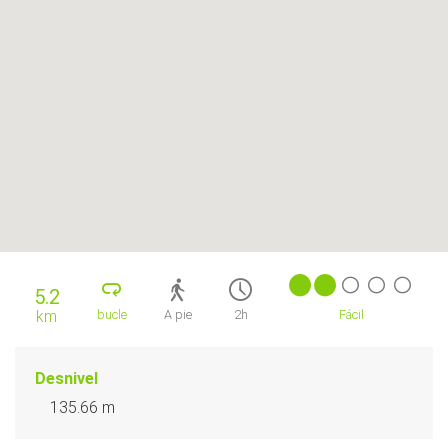
5.2
km
bucle
A pie
2h
Fácil
Desnivel
135.66 m