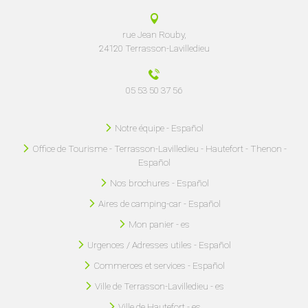
rue Jean Rouby,
24120 Terrasson-Lavilledieu
05 53 50 37 56
Notre équipe - Español
Office de Tourisme - Terrasson-Lavilledieu - Hautefort - Thenon -
Español
Nos brochures - Español
Aires de camping-car - Español
Mon panier - es
Urgences / Adresses utiles - Español
Commerces et services - Español
Ville de Terrasson-Lavilledieu - es
Ville de Hautefort - es