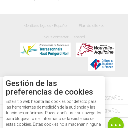
Mentions légales - Español
Plan du site - es
Nous contacter - Español
Gestión de las
19
°
preferencias de cookies
L'AGENDA DES FÊTES ET MANIFESTATIONS - ESPAÑOL
Este sitio web habilita las cookies por defecto para
las herramientas de medición de la audiencia y las
VÉZÈRE PÉRIGORD NOIR EN DORDOGNE - ESPAÑOL
funciones anónimas. Puede configurar su navegador
para bloquear o ser informado de la existencia de
Descripción
LE PASS'AVENTURE - ESPAÑOL
estas cookies. Estas cookies no almacenan ninguna