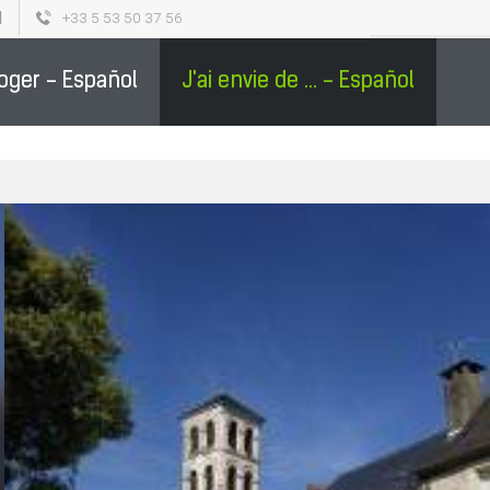
+33 5 53 50 37 56
L
SÉJOURS GROUPES EN PÉRIGORD - ESPAÑOL
0
loger - Español
J'ai envie de ... - Español