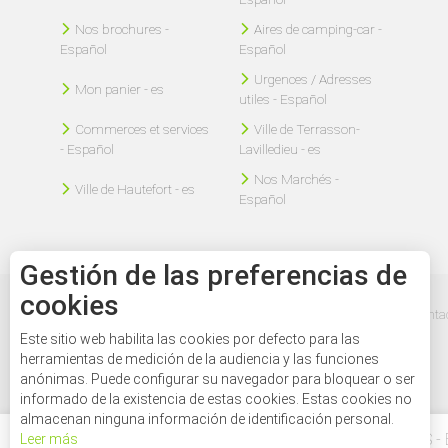
Nos brochures -
Aires de camping-car -
Español
Español
Urgences / Adresses
Mon panier - es
utiles - Español
Commerces et services
Ville de Terrasson-
- Español
Lavilledieu - es
Nos Marchés -
Ville de Hautefort - es
Español
Gestión de las preferencias de
cookies
Mentions légales - Español
Plan du site - es
Nous contac
Este sitio web habilita las cookies por defecto para las
herramientas de medición de la audiencia y las funciones
anónimas. Puede configurar su navegador para bloquear o ser
informado de la existencia de estas cookies. Estas cookies no
almacenan ninguna información de identificación personal.
29
°
L'AGENDA DES FÊTES ET MANIFESTATIONS -
Leer más