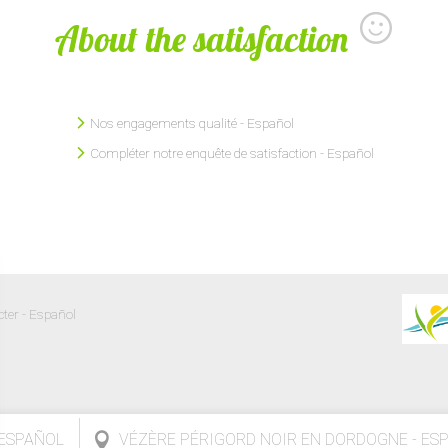
About the satisfaction
Nos engagements qualité - Español
Compléter notre enquête de satisfaction - Español
ter - Español
 ESPAÑOL
VÉZÈRE PÉRIGORD NOIR EN DORDOGNE - ES