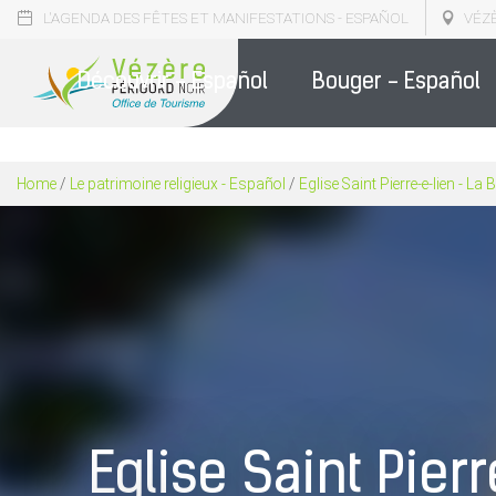
L'AGENDA DES FÊTES ET MANIFESTATIONS - ESPAÑOL
VÉZ
NOS BR
Découvrir - Español
Bouger - Español
Home
/
Le patrimoine religieux - Español
/
Eglise Saint Pierre-e-lien - La 
Eglise Saint Pier