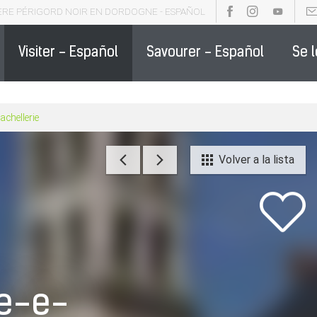
ÈRE PÉRIGORD NOIR EN DORDOGNE - ESPAÑOL
OCHURES - ESPAÑOL
PARTENAIRE DE LA DESTINATION - ESPAÑO
Visiter - Español
Savourer - Español
Se 
Bachellerie
Volver a la lista
re-e-