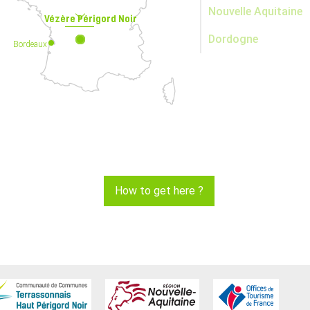
Nouvelle Aquitaine
Vézère Périgord Noir
Dordogne
Bordeaux
How to get here ?