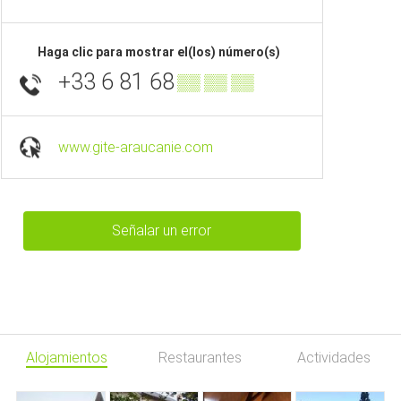
Haga clic para mostrar el(los) número(s)
+33 6 81 68
▒▒ ▒▒ ▒▒
www.gite-araucanie.com
Señalar un error
Alojamientos
Restaurantes
Actividades