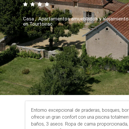
Casa , Apartamentos amueblados y alojamientos 
en Tourtoirac
Entorno excepcional de praderas, bosques, bor
ofrece un gran confort con una piscina totalment
baños, 3 aseos. Ropa de cama proporcionada, r