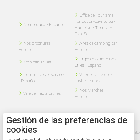
Office de Tourisme -
Terrasson-Lavilledieu -
Notre équipe - Español
Hautefort - Thenon -
Español
Nos brochures -
Aires de camping-car -
Español
Español
Urgences / Adresses
Mon panier - es
utiles - Español
Commerces et services
Ville de Terrasson-
- Español
Lavilledieu - es
Nos Marchés -
Ville de Hautefort - es
Español
Gestión de las preferencias de
cookies
Mentions légales - Español
Plan du site - es
Nous contac