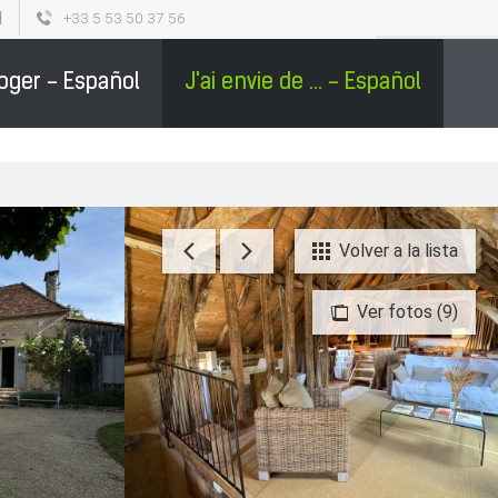
+33 5 53 50 37 56
L
SÉJOURS GROUPES EN PÉRIGORD - ESPAÑOL
0
loger - Español
J'ai envie de ... - Español
Volver a la lista
Ver fotos (9)