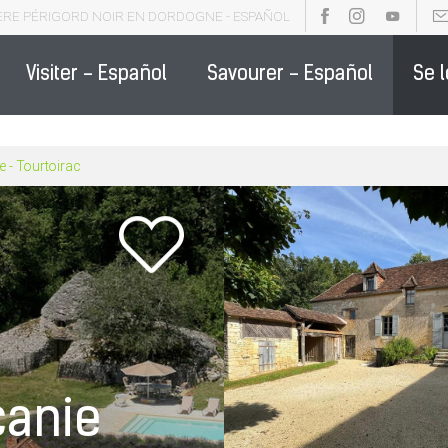
ÈRE PÉRIGORD NOIR EN DORDOGNE - ESPAÑOL
OCHURES - ESPAÑOL
PARTENAIRE DE LA DESTINATION - ESPAÑO
Visiter - Español
Savourer - Español
Se 
 - Tourtoirac
canie