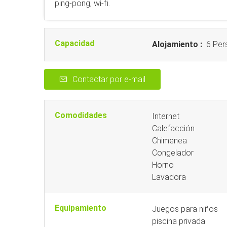
ping-pong, wi-fi.
Capacidad
Alojamiento :
6 Per
Contactar por e-mail
Comodidades
Internet
Calefacción
Chimenea
Congelador
Horno
Lavadora
Equipamiento
Juegos para niños
piscina privada