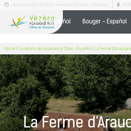
L'AGENDA DES FÊTES ET MANIFESTATIONS - ESPAÑOL
VÉZ
NOS BR
Découvrir - Español
Bouger - Español
Home
/
Locations de vacances et Gîtes - Español
/
La Ferme d'Araucanie
La Ferme d'Arau