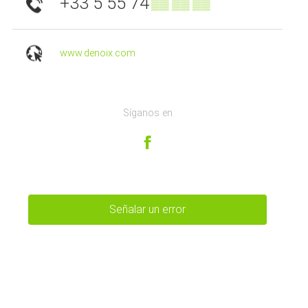
+33 5 55 74
▒▒ ▒▒ ▒▒
www.denoix.com
Síganos en
Señalar un error