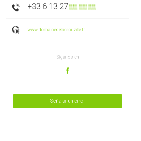
+33 6 13 27
▒▒ ▒▒ ▒▒
www.domainedelacrouzille.fr
Síganos en
Señalar un error