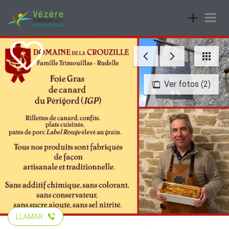
Toggle
Togg
navigatio
navig
Ver fotos (2)
LLAMAR