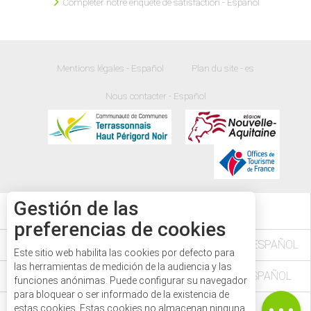
Compléter notre enquête de satisfaction - Español
Mentions légales - Español
Plan du site - es
Nous contacter - Español
Gestión de las
20
°
preferencias de cookies
L'AGENDA DES FÊTES ET MANIFESTATIONS - ESPAÑOL
Este sitio web habilita las cookies por defecto para
las herramientas de medición de la audiencia y las
VÉZÈRE PÉRIGORD NOIR EN DORDOGNE - ESPAÑOL
funciones anónimas. Puede configurar su navegador
para bloquear o ser informado de la existencia de
LE PASS'AVENTURE - ESPAÑOL
estas cookies. Estas cookies no almacenan ninguna