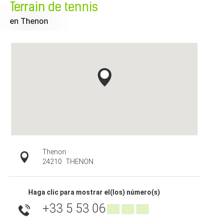
Terrain de tennis
en Thenon
Thenon
24210
THENON
Haga clic para mostrar el(los) número(s)
+33 5 53 06
▒▒ ▒▒ ▒▒