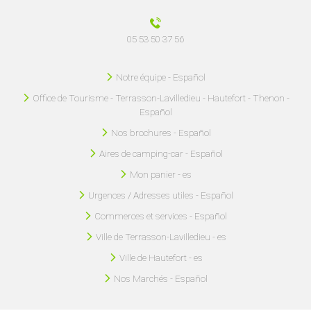
05 53 50 37 56
Notre équipe - Español
Office de Tourisme - Terrasson-Lavilledieu - Hautefort - Thenon -
Español
Nos brochures - Español
Aires de camping-car - Español
Mon panier - es
Urgences / Adresses utiles - Español
Commerces et services - Español
Ville de Terrasson-Lavilledieu - es
Ville de Hautefort - es
Nos Marchés - Español