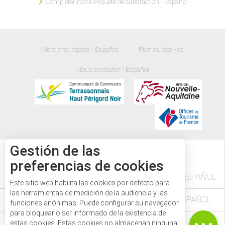
Compléter notre enquête de satisfaction - Español
Mentions légales - Español
Plan du site - es
Nous contacter - Español
Gestión de las
20
°
preferencias de cookies
L'AGENDA DES FÊTES ET MANIFESTATIONS - ESPAÑOL
Este sitio web habilita las cookies por defecto para
las herramientas de medición de la audiencia y las
VÉZÈRE PÉRIGORD NOIR EN DORDOGNE - ESPAÑOL
funciones anónimas. Puede configurar su navegador
para bloquear o ser informado de la existencia de
LE PASS'AVENTURE - ESPAÑOL
estas cookies. Estas cookies no almacenan ninguna