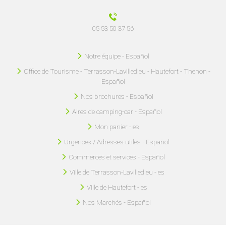
05 53 50 37 56
Notre équipe - Español
Office de Tourisme - Terrasson-Lavilledieu - Hautefort - Thenon -
Español
Nos brochures - Español
Aires de camping-car - Español
Mon panier - es
Urgences / Adresses utiles - Español
Commerces et services - Español
Ville de Terrasson-Lavilledieu - es
Ville de Hautefort - es
Nos Marchés - Español