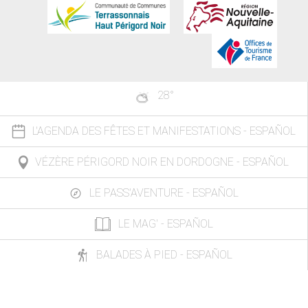
28
°
L'AGENDA DES FÊTES ET MANIFESTATIONS - ESPAÑOL
VÉZÈRE PÉRIGORD NOIR EN DORDOGNE - ESPAÑOL
LE PASS'AVENTURE - ESPAÑOL
LE MAG' - ESPAÑOL
BALADES À PIED - ESPAÑOL