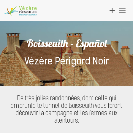
Toggle
Togg
navigation
navig
Boisseuilh - Español
Vézère Périgord Noir
De très jolies randonnées, dont celle qui
emprunte le tunnel de Boisseuilh vous feront
découvrir la campagne et les fermes aux
alentours.