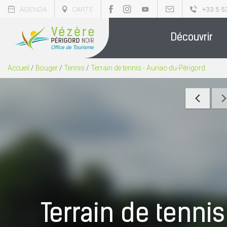
AGENDA
CARTE
+33 5 5
Découvrir
Accueil
/
Bouger
/
Tennis
/
Terrain de tennis - Auriac-du-Périgord
Terrain de tennis