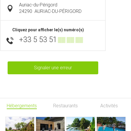
Auriac-du-Périgord
24290
AURIAC-DU-PÉRIGORD
Cliquez pour afficher le(s) numéro(s)
+33 5 53 51
▒▒ ▒▒ ▒▒
Signaler une erreur
Hébergements
Restaurants
Activités