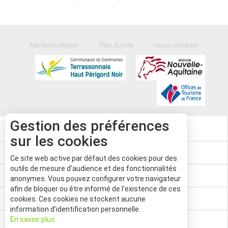
Mentions légales
Plan du site
Nous contacter
Gestion des préférences
20
°
sur les cookies
AGENDA
Ce site web active par défaut des cookies pour des
outils de mesure d'audience et des fonctionnalités
CARTE
anonymes. Vous pouvez configurer votre navigateur
afin de bloquer ou être informé de l'existence de ces
PASS'AVENTURE
cookies. Ces cookies ne stockent aucune
information d’identification personnelle.
En savoir plus
LE MAG'