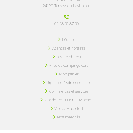
rue Jean Rouby,
24120 Terrasson-Lavilledieu
05 53 50 37 56
L'équipe
Agences et horaires
Les brochures
Aires de campings cars
Mon panier
Urgences / Adresses utiles
Commerces et services
Ville de Terrasson-Lavilledieu
Ville de Hautefort
Nos marchés