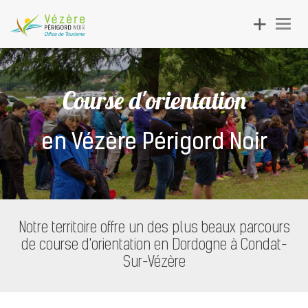
Toggle
Togg
navigation
navig
Course d'orientation
en Vézère Périgord Noir
Notre territoire offre un des plus beaux parcours
de course d'orientation en Dordogne à Condat-
Sur-Vézère