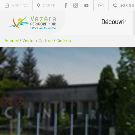
AGENDA
CARTE
+33 5 5
Découvrir
Accueil
/
Visiter
/
Culture
/
Cinéma