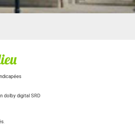
dieu
andicapées
en dolby digital SRD
és.