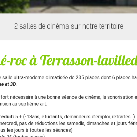
2 salles de cinéma sur notre territoire
é-roc à Terrasson-laville
 salle ultra-moderne climatisée de 235 places dont 6 places h
ue et 3D
.
nfort nécessaire à une bonne séance de cinéma, la sonorisation 
nsion au septième art.
réduit:
5 € (-18ans, étudiants, demandeurs d’emploi, retraités...)
 mercredi, pas de réductions les samedis, dimanches et jours féri
ous les jours à toutes les séances)
de 2€ (toutes places)