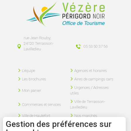
rue Jean Rouby,
24120 Terrasson-
05 53 50 37 56
Lavilledieu
L'équipe
Agences et horaires
Les brochures
Aires de campings cars
Urgences / Adresses
Mon panier
utiles
Ville de Terrasson-
Commerces et services
Lavilledieu
Ville de Hautefort
Nos marchés
Gestion des préférences sur