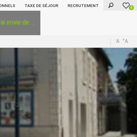
ONNELS
TAXE DE SÉJOUR
RECRUTEMENT
0
'ai envie de ...
-
+
A
A