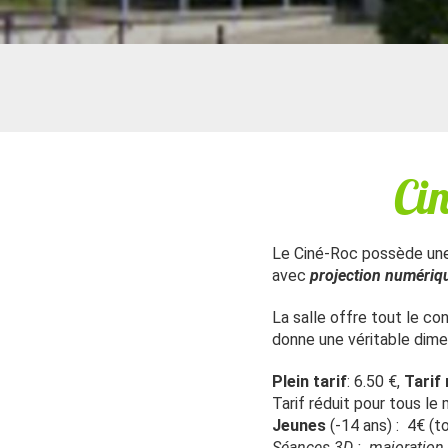
Cin
Le Ciné-Roc possède une
avec
projection numériq
La salle offre tout le co
donne une véritable dime
Plein tarif
: 6.50 €,
Tarif 
Tarif réduit pour tous le
Jeunes
(-14 ans) : 4€ (t
Séances 3D : majoration 