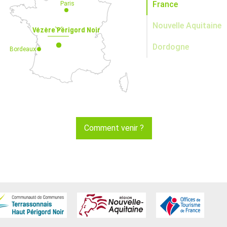
France
Paris
Nouvelle Aquitaine
Vézère Périgord Noir
Dordogne
Bordeaux
Comment venir ?