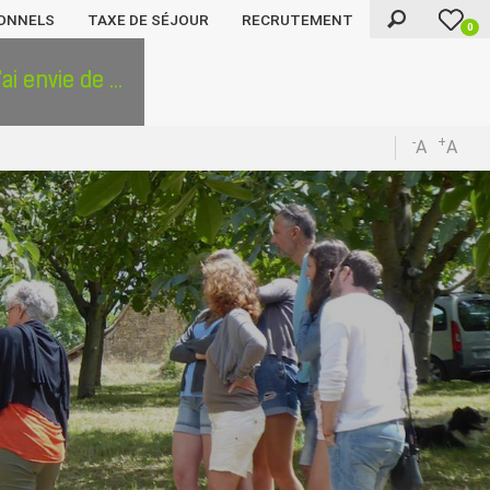
ONNELS
TAXE DE SÉJOUR
RECRUTEMENT
0
'ai envie de ...
-
+
A
A