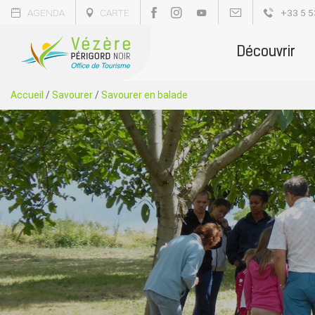
AGENDA
CARTE
+33 5 5
Découvrir
Accueil
/
Savourer
/
Savourer en balade