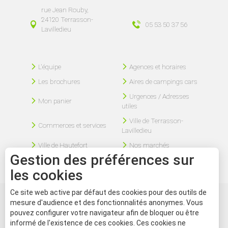
rue Jean Rouby,
24120 Terrasson-
05 53 50 37 56
Lavilledieu
L'équipe
Agences et horaires
Les brochures
Aires de campings cars
Urgences / Adresses
Mon panier
utiles
Ville de Terrasson-
Commerces et services
Lavilledieu
Ville de Hautefort
Nos marchés
Gestion des préférences sur
les cookies
Ce site web active par défaut des cookies pour des outils de
mesure d'audience et des fonctionnalités anonymes. Vous
Mentions légales
Plan du site
Nous contacter
pouvez configurer votre navigateur afin de bloquer ou être
informé de l'existence de ces cookies. Ces cookies ne