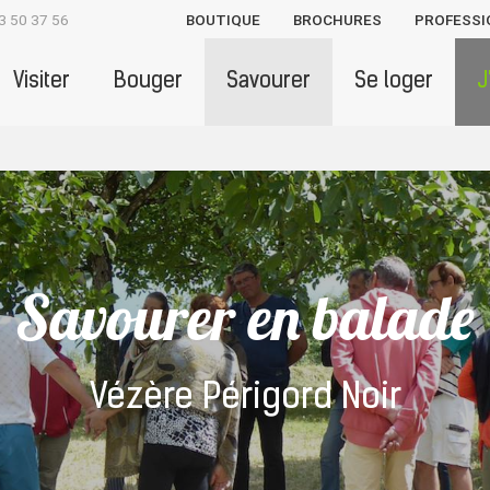
3 50 37 56
BOUTIQUE
BROCHURES
PROFESSI
Visiter
Bouger
Savourer
Se loger
J
Savourer en balade
Vézère Périgord Noir