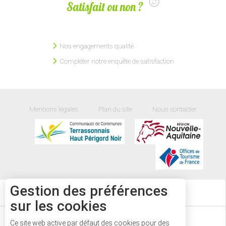
Satisfait ou non ?
Nos engagements qualité
Compléter notre enquête de satisfaction
Mentions légales
Plan du site
Nous contacter
Gestion des préférences
24
°
sur les cookies
AGENDA
Ce site web active par défaut des cookies pour des