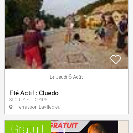
6
Jeudi
Août
Le
Eté Actif : Cluedo
SPORTS ET LOISIRS
Terrasson-Lavilledieu
Gratuit