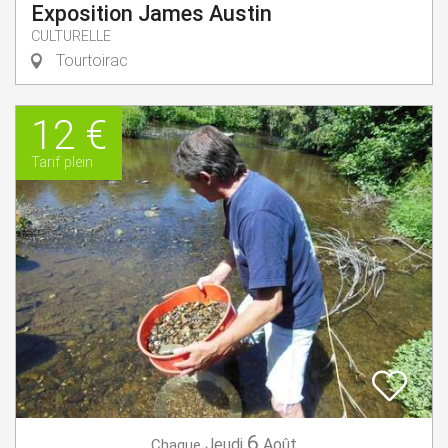
Exposition James Austin
CULTURELLE
Tourtoirac
12 €
Tarif plein
6
Jeudi
Août
Chaque