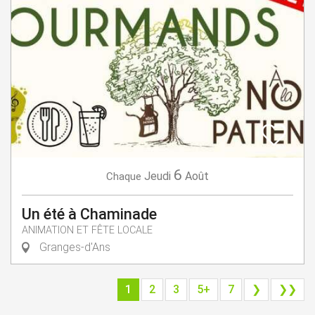
6
Jeudi
Août
Chaque
Un été à Chaminade
ANIMATION ET FÊTE LOCALE
Granges-d'Ans
1
2
3
5+
7
❯
❯❯