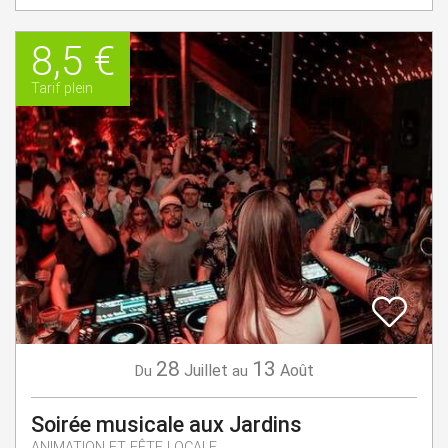
8,5 €
Tarif plein
28
13
Juillet
Août
Du
au
Soirée musicale aux Jardins
ANIMATION ET FÊTE LOCALE