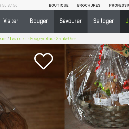
3 50 37 56
BOUTIQUE
BROCHURES
PROFESSI
Visiter
Bouger
Savourer
Se loger
J
eurs
/
Les noix de Fougeyrollas - Sainte-Orse