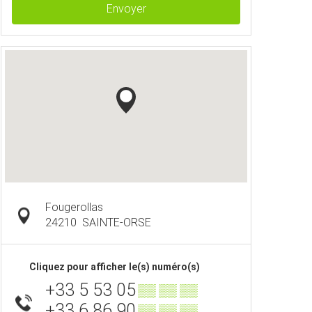
Envoyer
Fougerollas
24210
SAINTE-ORSE
Cliquez pour afficher le(s) numéro(s)
+33 5 53 05
▒▒ ▒▒ ▒▒
+33 6 86 90
▒▒ ▒▒ ▒▒