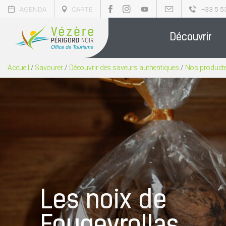
AGENDA
CARTE
+33 5 5
Découvrir
Accueil
/
Savourer
/
Découvrir des saveurs authentiques
/
Nos product
Les noix de