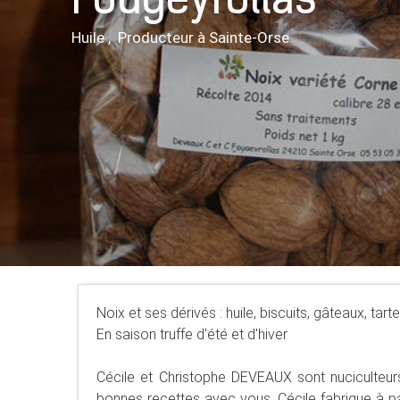
Fougeyrollas
Huile , Producteur
à Sainte-Orse
Noix et ses dérivés : huile, biscuits, gâteaux, tartes
En saison truffe d'été et d'hiver
Cécile et Christophe DEVEAUX sont nuciculteurs
bonnes recettes avec vous, Cécile fabrique à par