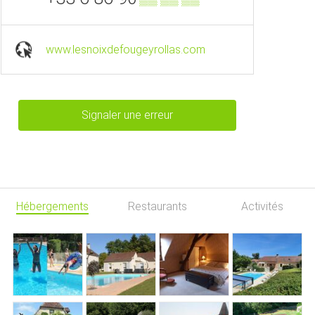
www.lesnoixdefougeyrollas.com
Signaler une erreur
Hébergements
Restaurants
Activités