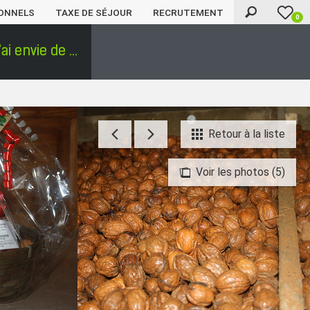
ONNELS
TAXE DE SÉJOUR
RECRUTEMENT
0
'ai envie de ...
Retour à la liste
Voir les photos (5)