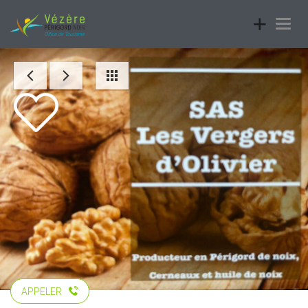
Toggle
Togg
navigatio
navig
APPELER