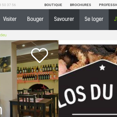
3 50 37 56
BOUTIQUE
BROCHURES
PROFESSI
Visiter
Bouger
Savourer
Se loger
J
edieu
n