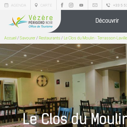
AGENDA
CARTE
+33 5 5
Découvrir
Accueil
/
Savourer
/
Restaurants
/
Le Clos du Moulin - Terrasson-Lavill
Le Clos du Mouli