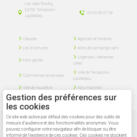
rue Jean Rouby,
24120 Terrasson-
05 53 50 37 56
Lavilledieu
L'équipe
Agences et horaires
Les brochures
Aires de campings cars
Urgences / Adresses
Mon panier
utiles
Ville de Terrasson-
Commerces et services
Lavilledieu
Ville de Hautefort
Nos marchés
Gestion des préférences sur
les cookies
Ce site web active par défaut des cookies pour des outils de
Mentions légales
Plan du site
Nous contacter
mesure d'audience et des fonctionnalités anonymes. Vous
pouvez configurer votre navigateur afin de bloquer ou être
informé de l'existence de ces cookies. Ces cookies ne stockent