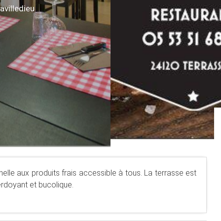
avilledieu
nelle aux produits frais accessible à tous. La terrasse est
rdoyant et bucolique.