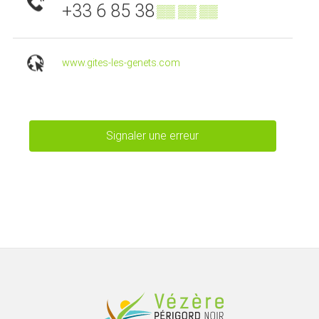
+33 6 85 38
▒▒ ▒▒ ▒▒
www.gites-les-genets.com
Signaler une erreur