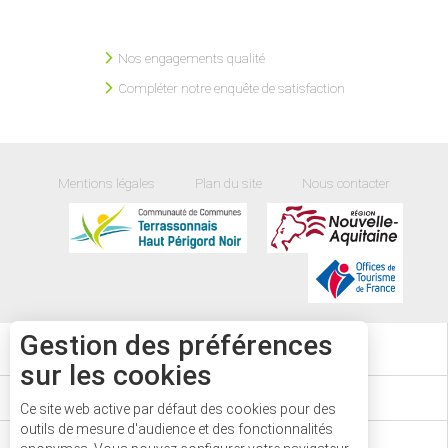
Nos engagements qualité
Compléter notre enquête de satisfaction
Mentions légales
Plan du site
Nous contacter
Gestion des préférences
34
°
sur les cookies
AGENDA
Ce site web active par défaut des cookies pour des
outils de mesure d'audience et des fonctionnalités
CARTE