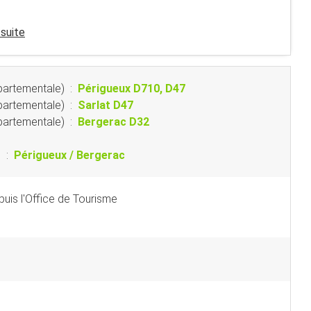
 suite
partementale)
:
Périgueux D710, D47
partementale)
:
Sarlat D47
partementale)
:
Bergerac D32
e
:
Périgueux / Bergerac
uis l'Office de Tourisme