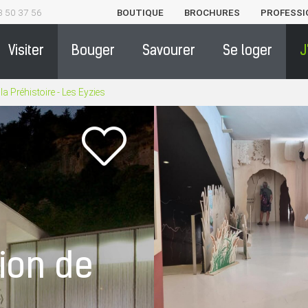
3 50 37 56
BOUTIQUE
BROCHURES
PROFESSI
Visiter
Bouger
Savourer
Se loger
J
 la Préhistoire - Les Eyzies
tion de