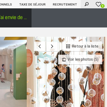
ONNELS
TAXE DE SÉJOUR
RECRUTEMENT
0
'ai envie de ...
Retour à la liste
Voir les photos (5)