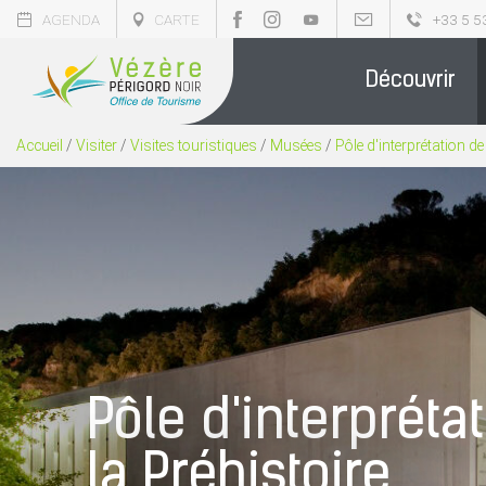
AGENDA
CARTE
+33 5 5
Découvrir
Accueil
/
Visiter
/
Visites touristiques
/
Musées
/
Pôle d'interprétation de
Pôle d'interpréta
la Préhistoire