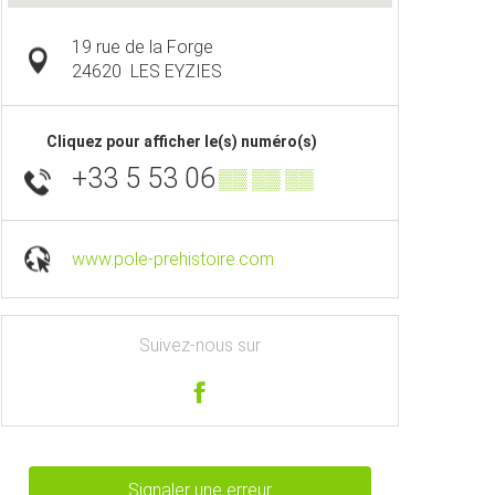
19 rue de la Forge
24620
LES EYZIES
Cliquez pour afficher le(s) numéro(s)
+33 5 53 06
▒▒ ▒▒ ▒▒
www.pole-prehistoire.com
Suivez-nous sur
Signaler une erreur