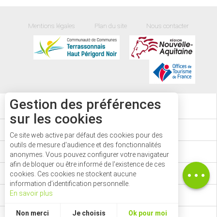
Mentions légales
Plan du site
Nous contacter
Gestion des préférences
33
°
sur les cookies
Description
AGENDA
Ce site web active par défaut des cookies pour des
Prestations
outils de mesure d'audience et des fonctionnalités
CARTE
Tarifs
anonymes. Vous pouvez configurer votre navigateur
afin de bloquer ou être informé de l'existence de ces
Ouvertures
PASS'AVENTURE
cookies. Ces cookies ne stockent aucune
information d’identification personnelle.
En savoir plus
LE MAG'
Non merci
Je choisis
Ok pour moi
SENTIERS