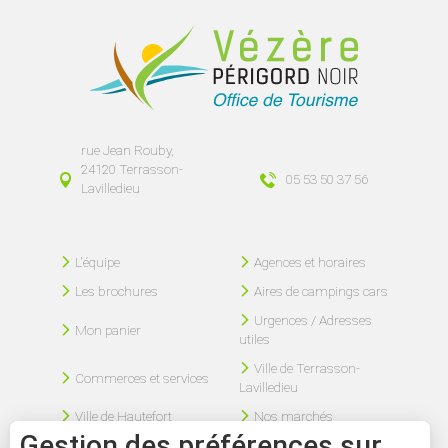
rue Jean Rouby,
24120 Terrasson-
05 53 50 37 56
Lavilledieu
L'équipe
Agences et horaires
Les brochures
Aires de campings cars
Urgences / Adresses
Mon panier
utiles
Ville de Terrasson-
Commerces et services
Lavilledieu
Ville de Hautefort
Nos marchés
Gestion des préférences sur