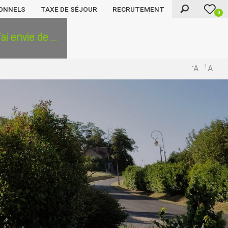
ONNELS
TAXE DE SÉJOUR
RECRUTEMENT
0
'ai envie de ...
-
+
A
A