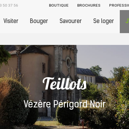
3 50 37 56
BOUTIQUE
BROCHURES
PROFESSI
Visiter
Bouger
Savourer
Se loger
J
Teillots
Vézère Périgord Noir