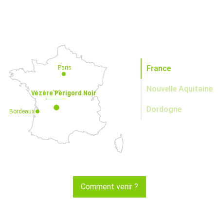
France
Paris
Nouvelle Aquitaine
Vézère Périgord Noir
Dordogne
Bordeaux
Comment venir ?