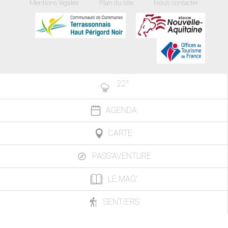
Mentions légales
Plan du site
Nous contacter
22
°
AGENDA
CARTE
PASS'AVENTURE
LE MAG'
SENTIERS