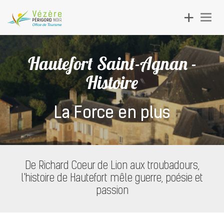
Toggle
Togg
navigation
navig
Hautefort Saint-Agnan -
Histoire
La Force en plus
De Richard Coeur de Lion aux troubadours,
l'histoire de Hautefort mêle guerre, poésie et
passion