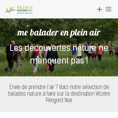
Toggle
Togg
navigation
navig
me balader en plein air
Les découvertes nature ne
manquent pas !
Envie de prendre l'air ? Voici notre sélection de
balades nature à faire sur la destination Vézère
Périgord Noir