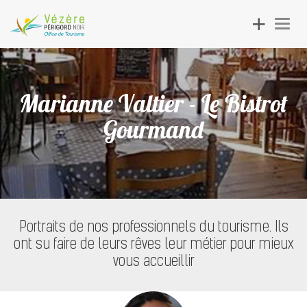
Toggle
Togg
navigation
navig
Marianne Valtier - Le Bistrot
Gourmand
Portraits de nos professionnels du tourisme. Ils
ont su faire de leurs rêves leur métier pour mieux
vous accueillir